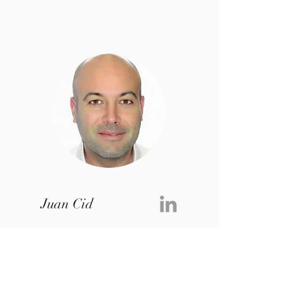
Juan Cid
Responsable de la actividad de
Mckinley Inversiones, de la selección,
análisis, inversión y acompañamiento de
las empresas participadas.